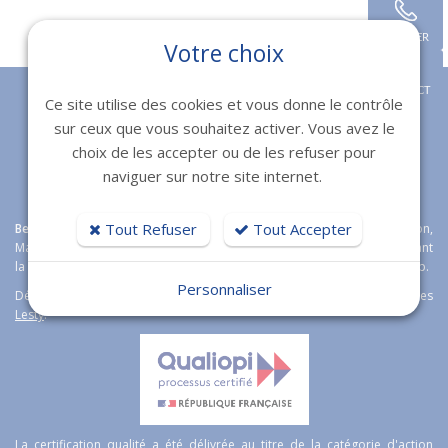
APPELER
Votre choix
CONTACT
Ce site utilise des cookies et vous donne le contrôle
sur ceux que vous souhaitez activer. Vous avez le
choix de les accepter ou de les refuser pour
naviguer sur notre site internet.
Tout Refuser
Tout Accepter
Bexter
agence web expert en
création de sites internet
à Toulon,
Marseille, Fréjus et Nice étoffe son offre boutique en ligne en proposant
la solution e-commerce open source
Magento
Wordpress et Prestashop.
Personnaliser
Découvrez aussi notre logiciel immobilier de transaction immobilières
Lesty
.
La certification qualité a été délivrée au titre de la catégorie d'action