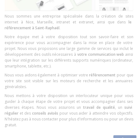
N
ous
s
omm
es
une
ent
re
prise
sp
é
cial
is
ée
d
ans
la
cr
é
ation
de
sites
internet à Nice
, Marseille,
int
ran
et
et
ext
ran
et
, ainsi que dans
le
ré
f
é
rence
ment
à
Saint
-
Rap
ha
ë
l
.
Notre
é
qu
ipe
met
à
vot
re
disposition
t
out
son
sav
oir
-
f
aire
et
son
exp
é
ri
ence
pour
v
ous
accomp
ag
ner
d
ans
la
m
ise
en
place
de
vot
re
pro
jet
.
N
ous
v
ous
propos
ons
une
large
gam
me
de
services
qui
incl
ut
le
dé
vel
opp
ement
des
out
ils
n
é
cess
aires
à
vot
re
communication
web
a
ins
i
que
le
ur
int
é
g
ration
sur
les
diff
é
rent
s
supports
num
é
ri
ques
(
ordinate
ur
,
smartphone
,
tablet
te
,
etc
.).
N
ous
v
ous
aid
ons
é
gal
ement
à
optim
iser
vot
re
ré
f
é
rence
ment
pour
que
vot
re
site
so
it
visible
sur
les
m
ote
urs
de
rec
her
che
et
les
ann
u
aires
g
én
é
ral
ist
es
.
N
ous
met
tons
à
vot
re
disposition
un
inter
loc
ute
ur
unique
pour
v
ous
gu
ider
à
cha
que
ét
ape
de
vot
re
pro
jet
et
v
ous
accomp
ag
ner
d
ans
s
es
divers
es
ét
apes
.
N
ous
v
ous
ass
ur
ons
un
tra
v
ail
de
qual
ité
,
un
su
iv
i
ré
g
ul
ier
et
des
con
se
ils
av
is
és
pour
v
ous
a
ider
à
at
te
ind
re
v
os
object
if
s
.
N
'
h
é
site
z
pas
à
n
ous
contact
er
pour
plus
d
'
in
form
ations
o
u
pour
un
dev
is
grat
uit
.