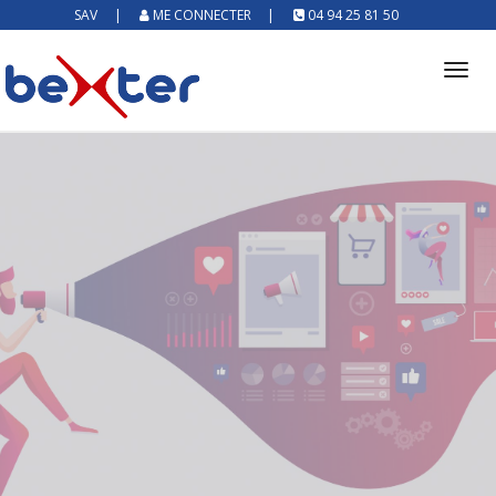
SAV
|
ME CONNECTER
|
04 94 25 81 50
Tog
nav