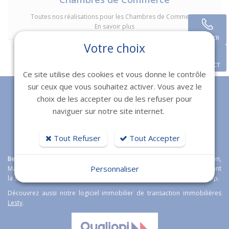
Toutes nos réalisations pour les Chambres de Commerce
En savoir plus
APPELER
Votre choix
CONTACT
Ce site utilise des cookies et vous donne le contrôle
sur ceux que vous souhaitez activer. Vous avez le
choix de les accepter ou de les refuser pour
naviguer sur notre site internet.
Tout Refuser
Tout Accepter
Bexter
agence web expert en
création de sites internet
à Toulon,
Personnaliser
Marseille, Fréjus et Nice étoffe son offre boutique en ligne en proposant
la solution e-commerce open source
Magento
Wordpress et Prestashop.
Découvrez aussi notre logiciel immobilier de transaction immobilières
Lesty
.