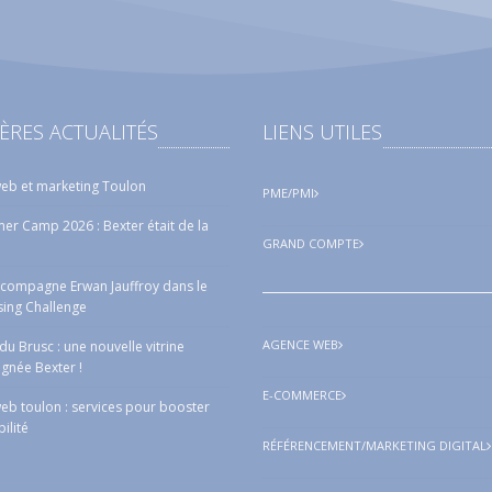
ÈRES ACTUALITÉS
LIENS UTILES
eb et marketing Toulon
PME/PMI
r Camp 2026 : Bexter était de la
GRAND COMPTE
ccompagne Erwan Jauffroy dans le
sing Challenge
AGENCE WEB
a du Brusc : une nouvelle vitrine
ignée Bexter !
E-COMMERCE
eb toulon : services pour booster
bilité
RÉFÉRENCEMENT/MARKETING DIGITAL