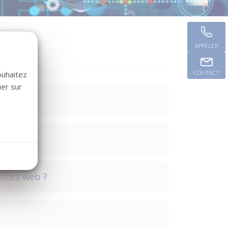
APPELER
ouhaitez
CONTACT
uer sur
sites web ?