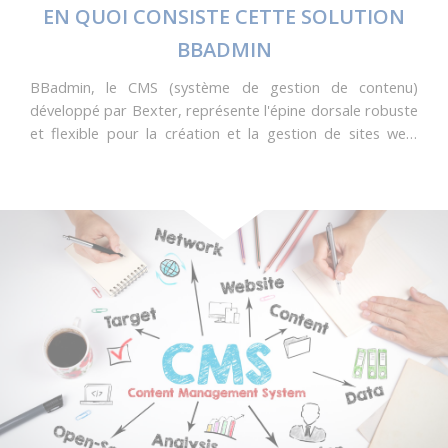
EN QUOI CONSISTE CETTE SOLUTION
BBADMIN
BBadmin, le CMS (système de gestion de contenu)
développé par Bexter, représente l'épine dorsale robuste
et flexible pour la création et la gestion de sites web.
Cette solution puissante est conçue pour répondre aux
exigences variées de nos clients, offrant une plateforme
intuitive pour la publication de contenu en ligne. Avec
BBadmin, la gestion de votre site web devient une
expérience fluide et personnalisée.