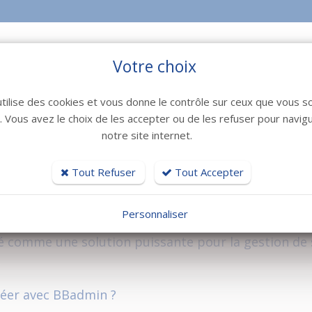
site e-commerce dynamique, BBadmin offre une interface
conviviale qui s'adapte à vos besoins spécifiques.
Votre choix
FAQ
utilise des cookies et vous donne le contrôle sur ceux que vous s
r. Vous avez le choix de les accepter ou de les refuser pour navig
 Bexter ?
notre site internet.
Tout Refuser
Tout Accepter
 principales de BBadmin ?
Personnaliser
é comme une solution puissante pour la gestion de 
réer avec BBadmin ?