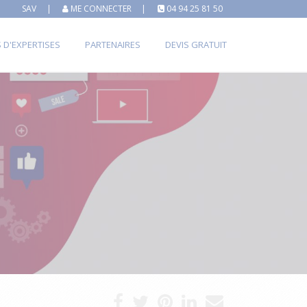
SAV
|
ME CONNECTER
|
04 94 25 81 50
S D'EXPERTISES
PARTENAIRES
DEVIS GRATUIT