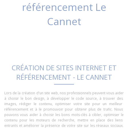
référencement Le
Cannet
C
R
É
ATION
DE
SITES
INTERNET
ET
RÉ
F
É
RENCE
MENT
-
LE
CANN
ET
L
ors
de
la
cr
é
ation
d
'
un
site
web
,
nos
profession
nels
pe
u
vent
v
ous
a
ider
à
cho
is
ir
le
bon
design
,
à
dé
vel
o
pper
le
code
source
,
à
trou
ver
des
images
,
ré
d
iger
le
cont
en
u
,
optim
iser
votre
site
pour
un
me
ille
ur
ré
f
é
rence
ment
et
à
le
prom
ou
v
oir
pour
ob
ten
ir
plus
de
tra
f
ic
.
Nous
pouvons
v
ous
a
ider
à
cho
is
ir
les
b
ons
m
ots
-
cl
és
à
c
ib
ler
,
optim
iser
le
cont
en
u
pour
les
m
ote
urs
de
rec
her
che
,
met
tre
en
place
des
li
ens
entrants
et
am
é
li
orer
la
pr
és
ence
de
vot
re
site
sur
les
ré
se
aux
soc
ia
ux
.