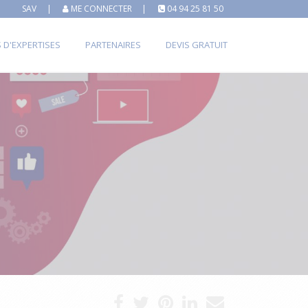
SAV
|
ME CONNECTER
|
04 94 25 81 50
S D'EXPERTISES
PARTENAIRES
DEVIS GRATUIT