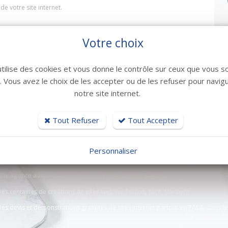
de votre site internet.
Votre choix
utilise des cookies et vous donne le contrôle sur ceux que vous s
r. Vous avez le choix de les accepter ou de les refuser pour navig
notre site internet.
 résumer, Bexter en quelques mots c'est :
Tout Refuser
Tout Accepter
N°1 de la
creation de site internet
immobilier en PACA
Personnaliser
Leader du
référencement immobilier naturel
de site internet en PACA
Une
agence adwords
confirmée en
référencement payant.
Des centaines de
creations de sites web
sur Toulon, Nice, Marseille
es devis et démonstrations gratuites de sites internet partout en
PACA
, dans l