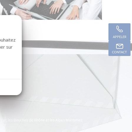
APPELER
ouhaitez
uer sur
CONTACT
e Var, les Bouches du Rhône et les Alpes Maritimes.