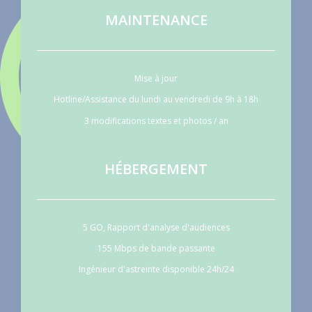
MAINTENANCE
Mise à jour
Hotline/Assistance du lundi au vendredi de 9h à 18h
3 modifications textes et photos / an
HÉBERGEMENT
5 GO, Rapport d'analyse d'audiences
155 Mbps de bande passante
Ingénieur d'astreinte disponible 24h/24