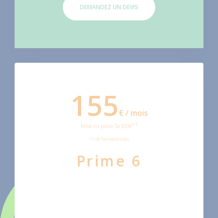
DEMANDEZ UN DEVIS
155
€ / mois
HT
Mise en place 5x300€
1H de formation inclus
Prime 6