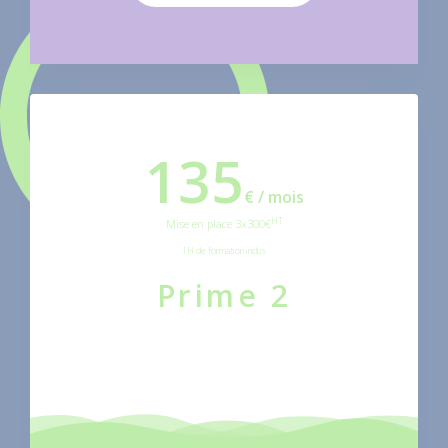
135
€ / mois
HT
Mise en place 3x300€
1H de formation inclus
Prime 2