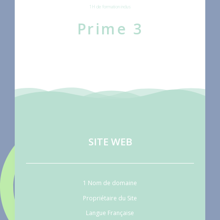
1H de formation inclus
Prime 3
SITE WEB
1 Nom de domaine
Propriétaire du Site
Langue Française