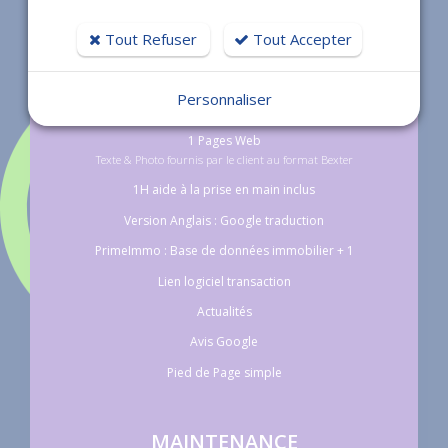
1 Nom de domaine
Tout Refuser
Tout Accepter
Vous êtes propriétaire du Site
Langue Française
Personnaliser
Responsive Design (Mobiles & Tablettes)
1 Pages Web
Texte & Photo fournis par le client au format Bexter
1H aide à la prise en main inclus
Version Anglais : Google traduction
PrimeImmo : Base de données immobilier + 1
Lien logiciel transaction
Actualités
Avis Google
Pied de Page simple
MAINTENANCE