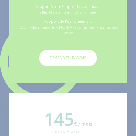
Support Mail + Support Téléphonique
(illimité et (limité à 4h dans l'année))
Rapport de Positionnement
12 Contrôles et rapports PERFORMANCE simplifiés - Présence dans
l'année
DEMANDEZ UN DEVIS
145
€ / mois
HT
Mise en place 4x300€