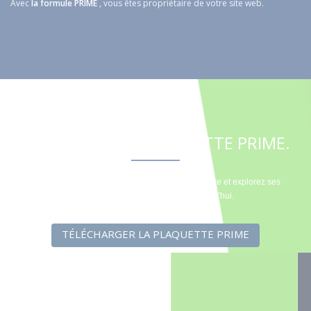
Avec
la formule PRIME
, vous êtes propriétaire de votre site web.
DÉCOUVREZ LE PLAQUETTE PRIME.
Découvrez l'expérience Prime avec notre brochure et explorez ses
avantages exceptionnels dès aujourd'hui.
TÉLÉCHARGER LA PLAQUETTE PRIME