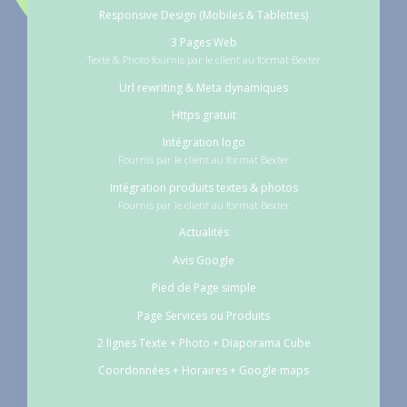
Responsive Design (Mobiles & Tablettes)
3 Pages Web
Texte & Photo fournis par le client au format Bexter
Url rewriting & Meta dynamiques
Https gratuit
Intégration logo
Fournis par le client au format Bexter
Intégration produits textes & photos
Fournis par le client au format Bexter
Actualités
Avis Google
Pied de Page simple
Page Services ou Produits
2 lignes Texte + Photo + Diaporama Cube
Coordonnées + Horaires + Google maps