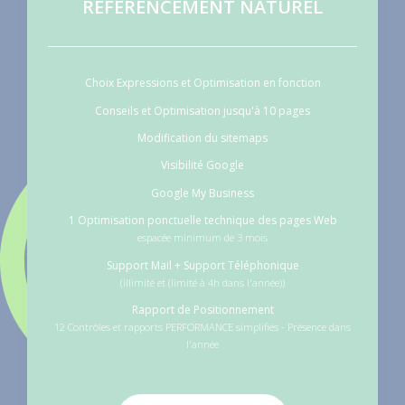
REFERENCEMENT NATUREL
Choix Expressions et Optimisation en fonction
Conseils et Optimisation jusqu'à 10 pages
Modification du sitemaps
Visibilité Google
Google My Business
1 Optimisation ponctuelle technique des pages Web
espacée minimum de 3 mois
Support Mail + Support Téléphonique
(illimité et (limité à 4h dans l'année))
Rapport de Positionnement
12 Contrôles et rapports PERFORMANCE simplifiés - Présence dans
l'année