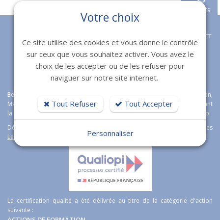
APPELER
Votre choix
CONTACT
Ce site utilise des cookies et vous donne le contrôle
sur ceux que vous souhaitez activer. Vous avez le
choix de les accepter ou de les refuser pour
naviguer sur notre site internet.
Bexter
agence web expert en
création de sites internet
à Toulon,
Tout Refuser
Tout Accepter
Marseille, Fréjus et Nice étoffe son offre boutique en ligne en proposant
la solution e-commerce open source
Magento
Wordpress et Prestashop.
Découvrez aussi notre logiciel immobilier de transaction immobilières
Personnaliser
Lesty
.
La certification qualité a été délivrée au titre de la catégorie d'action
suivante :
ACTIONS DE FORMATION