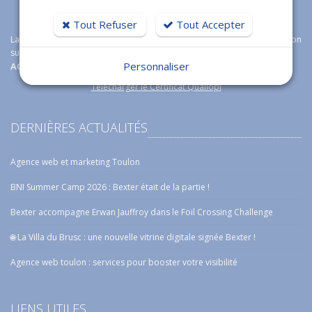
Tout Refuser
Tout Accepter
La certification qualité a été délivrée au titre de la catégorie d'action
suivante :
Personnaliser
ACTIONS DE FORMATION
Télécharger le Certificat Qualiopi
DERNIÈRES ACTUALITÉS
Agence web et marketing Toulon
BNI Summer Camp 2026 : Bexter était de la partie !
Bexter accompagne Erwan Jauffroy dans le Foil Crossing Challenge
🌐 La Villa du Brusc : une nouvelle vitrine digitale signée Bexter !
Agence web toulon : services pour booster votre visibilité
LIENS UTILES