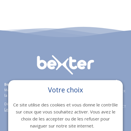
Bexter
agence web expert en
création de sites internet
à Toulon,
Votre choix
Marseille, Fréjus et Nice étoffe son offre boutique en ligne en proposant
APPELER
la solution e-commerce open source
Magento
Wordpress et Prestashop.
Découvrez aussi notre logiciel immobilier de transaction immobilières
Ce site utilise des cookies et vous donne le contrôle
CONTACT
Lesty
.
sur ceux que vous souhaitez activer. Vous avez le
choix de les accepter ou de les refuser pour
naviguer sur notre site internet.