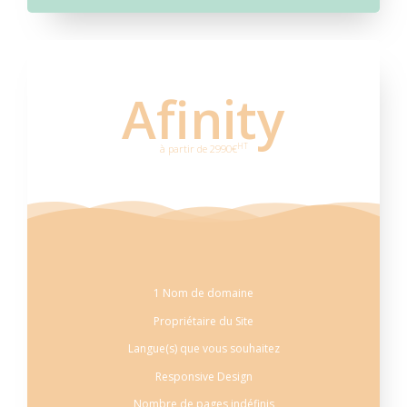
Afinity
HT
à partir de 2990€
1 Nom de domaine
Propriétaire du Site
Langue(s) que vous souhaitez
Responsive Design
Nombre de pages indéfinis