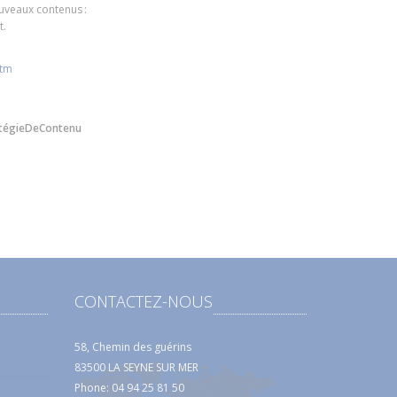
uveaux contenus :
t.
htm
tégieDeContenu
CONTACTEZ-NOUS
58, Chemin des guérins
83500 LA SEYNE SUR MER
Phone: 04 94 25 81 50