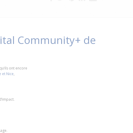
igital Community+ de
qu’ils ont encore
 et Nice
,
d’impact.
sage.