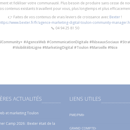
ement et fidéliser votre communauté. Plus besoin de produire sans cesse de no
os contenus existants travaillent pour vous, plus longtemps et plus efficacemen
👉 Faites de vos contenus de vrais leviers de croissance avec
Bexter
!
https://www.bexter.fr/fr/agence-marketing-digital-toulon-community-manager.
📞 04 94 25 81 50
talCommunity+ #AgenceWeb #CommunicationDigitale #RéseauxSociaux #Stra
#VisibilitéEnLigne #MarketingDigital #Toulon #Marseille #Nice
ÈRES ACTUALITÉS
LIENS UTILES
eb et marketing Toulon
PME/PMI
r Camp 2026 : Bexter était de la
GRAND COMPTE