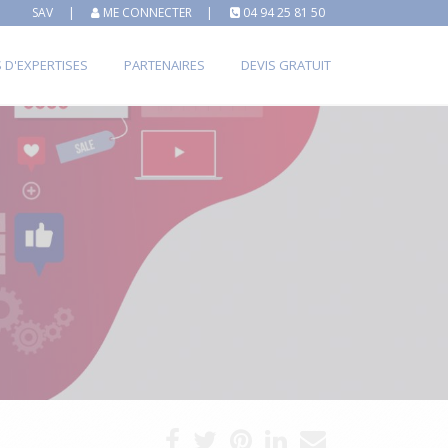
SAV
|
ME CONNECTER
|
04 94 25 81 50
S D'EXPERTISES
PARTENAIRES
DEVIS GRATUIT