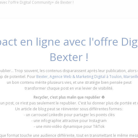
 avec l'offre Digital Community+ de Bexter !
pact en ligne avec l'offre D
Bexter !
oublier… Trop souvent, les contenus disparaissent après leur publication, alors 
p de potentiel. Pour
Bexter, Agence Web & Marketing Digital à Toulon, Marseille
un bon contenu mérite plusieurs vies, et une stratégie bien pensée peut
transformer chaque post en vrai levier de visibilité.
Recycler, c’est plus malin que republier ♻️
 un post, ce n’est pas seulement le republier. C’est lui donner plus de portée et 
Un article de blog peut se réinventer sous différentes formes :
- un carrousel LinkedIn pour partager les points clés
- une infographie attractive pour Instagram
- une mini-vidéo dynamique pour TikTok
ue format touche une audience différente, tout en transmettant le même mes