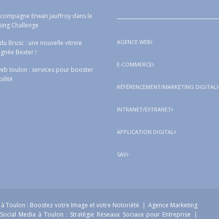
ccompagne Erwan Jauffroy dans le
sing Challenge
AGENCE WEB
a du Brusc : une nouvelle vitrine
ignée Bexter !
E-COMMERCE
eb toulon : services pour booster
bilité
RÉFÉRENCEMENT/MARKETING DIGITAL
INTRANET/EXTRANET
APPLICATION DIGITAL
SAV
à Toulon : Boostez votre Image et votre Notoriété
|
Agence Marketing
Social Media à Toulon : Stratégie Réseaux Sociaux pour Entreprise
|