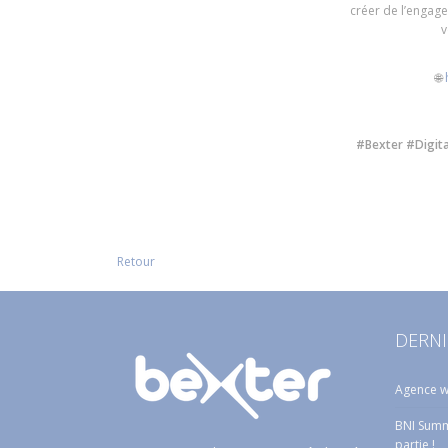
créer de l’engag
v
🌐
#Bexter #Digi
Retour
DERNI
Agence w
BNI Summe
partie !