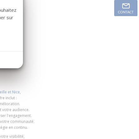
ouhaitez
CONTACT
uer sur
lle et Nice
,
e inclut :
mélioration.
et votre audience.
ser l'engagement.
ec votre communauté.
égie en continu.
tre visibilité,