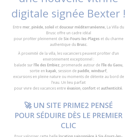
digitale signée Bexter !
Entre
mer
,
pinède
,
soleil
et
douceur méditerranéenne
, La Villa du
Brusc offre un cadre idéal
pour profiter pleinement de
Six-Fours-les-Plages
et du charme
authentique du
Brusc
.
À proximité de la villa, les vacanciers peuvent profiter d’un
environnement exceptionnel :
balade sur
l’île des Embiez
, promenade autour de
l’île du Gaou
,
sortie en
kayak
, session de
paddle
,
windsurf
,
excursions en pleine nature ou moments de détente au bord de
l’eau. Un lieu parfait
pour vivre des vacances entre
évasion
,
confort
et
authenticité
.
🚀
UN SITE PRIME2 PENSÉ
POUR SÉDUIRE DÈS LE PREMIER
CLIC
Pour valoriser cette belle
location saisonnière à Six-Fours-les-