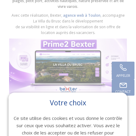
plages
,
petit port
,
activités nautiques
,
nature préservée
et
art de
vivre varois
.
Avec cette réalisation, Bexter,
agence web à Toulon
, accompagne
La Villa du Brusc dans le développement
de sa visibilité en ligne et dans la valorisation de son offre de
location auprès des vacanciers.
APPELER
CONTACT
Votre choix
🔗
Découvrez le site :
www.lavilladubrusc.fr
Ce site utilise des cookies et vous donne le contrôle
🤝 BEXTER, PARTENAIRE DIGITAL
sur ceux que vous souhaitez activer. Vous avez le
DES PROJETS
choix de les accepter ou de les refuser pour