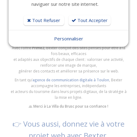
naviguer sur notre site internet.
QUI VEULENT GAGNER EN
VISIBILITÉ
Tout Refuser
Tout Accepter
Cette nouvelle réalisation illustre l’expertise de Bexter dans la
création de
sites web professionnels
,
Personnaliser
modernes et optimisés pour le
référencement naturel
.
Avec l’offre
Prime2
, Bexter conçoit des sites pensés pour être à la
fois beaux, efficaces
et adaptés aux objectifs de chaque client : valoriser une activité,
renforcer une image de marque,
générer des contacts et améliorer sa présence sur le web.
En tant qu’
agence de communication digitale à Toulon
, Bexter
accompagne les entreprises, indépendants
et acteurs du tourisme dans leurs projets digitaux, de la stratégie à
la mise en ligne.
🙏
Merci à La Villa du Brusc pour sa confiance !
👉 Vous aussi, donnez vie à votre
projet web avec Bexter.