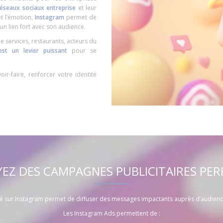
réseaux sociaux entreprise
et leur
t l’émotion,
Instagram
permet de
un lien fort avec son audience.
e services, restaurants, acteurs du
st un levier puissant
pour se
ir-faire, renforcer votre identité
YEZ DES CAMPAGNES PUBLICITAIRES PE
té sur Instagram permet de diffuser des messages impactants auprès d’audienc
Les Instagram Ads permettent de :