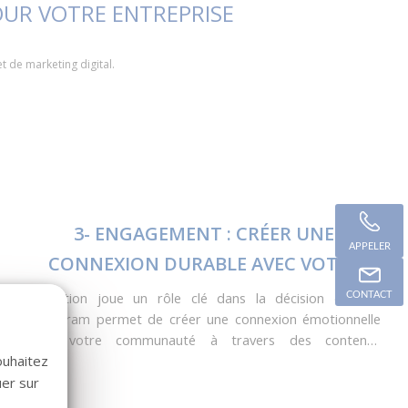
OUR VOTRE ENTREPRISE
 de marketing digital.
3- ENGAGEMENT : CRÉER UNE
APPELER
CONNEXION DURABLE AVEC VOTRE
COMMUNAUTÉ
L’émotion joue un rôle clé dans la décision d’achat.
CONTACT
Instagram permet de créer une connexion émotionnelle
avec votre communauté à travers des contenus
authentiques et engageants.
ouhaitez
uer sur