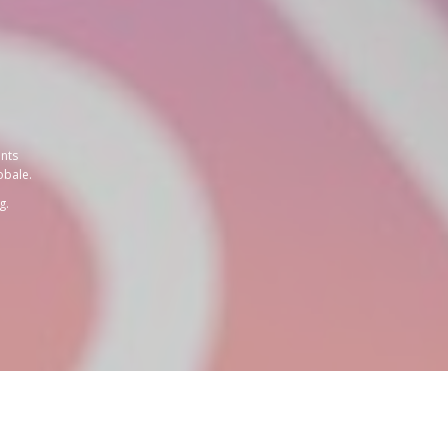
ents
obale.
g.