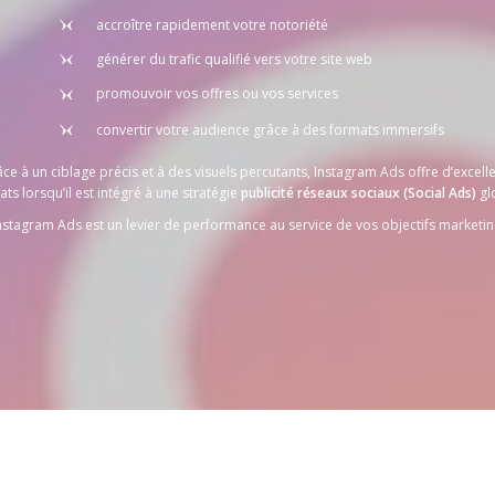
accroître rapidement votre notoriété
générer du trafic qualifié vers votre site web
promouvoir vos offres ou vos services
convertir votre audience grâce à des formats immersifs
ce à un ciblage précis et à des visuels percutants, Instagram Ads offre d’excell
ats lorsqu’il est intégré à une stratégie
publicité réseaux sociaux (Social Ads)
gl
nstagram Ads est un levier de performance au service de vos objectifs marketin