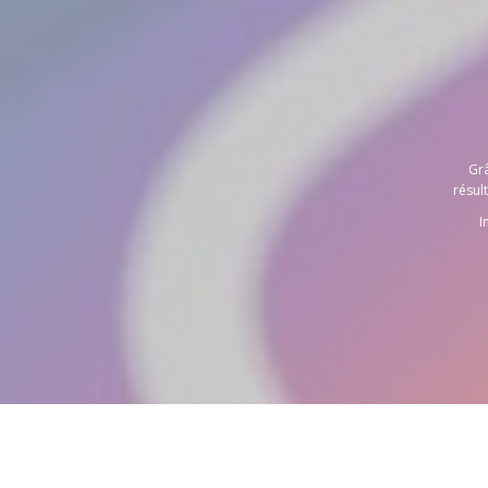
Grâ
résult
I