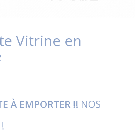
e Vitrine en
e
E À EMPORTER !!
NOS
!