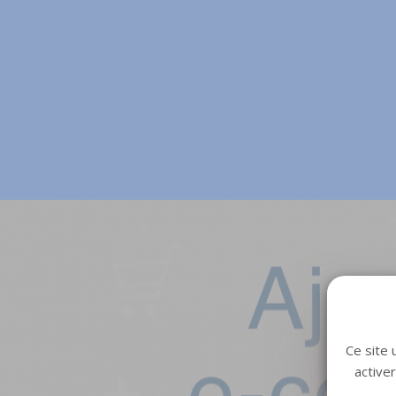
Ce site 
active