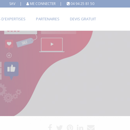
SAV
|
ME CONNECTER
|
04 94 25 81 50
S D'EXPERTISES
PARTENAIRES
DEVIS GRATUIT