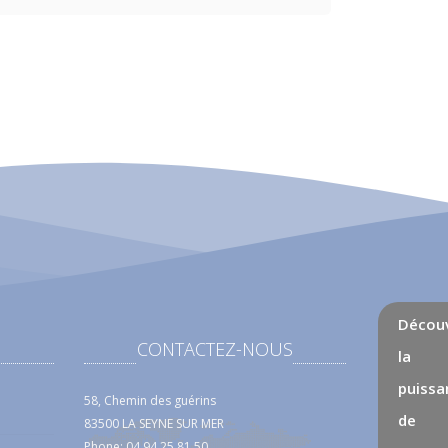
Décou
CONTACTEZ-NOUS
la
puissa
58, Chemin des guérins
de
83500 LA SEYNE SUR MER
Phone: 04 94 25 81 50