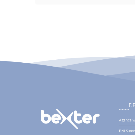
DE
Agence w
BNI Summe