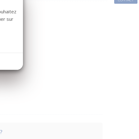
ouhaitez
uer sur
?