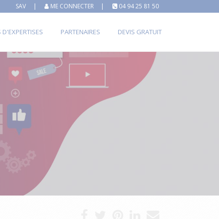
SAV
|
ME CONNECTER
|
04 94 25 81 50
S D'EXPERTISES
PARTENAIRES
DEVIS GRATUIT