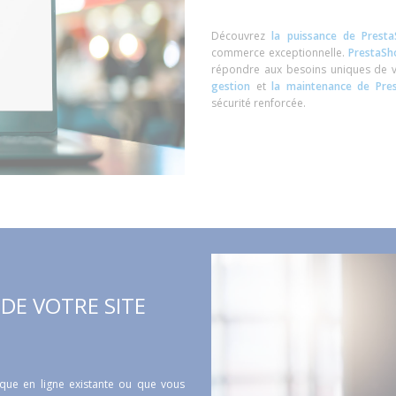
Découvrez
la puissance de Prest
commerce exceptionnelle.
PrestaSho
répondre aux besoins uniques de v
gestion
et
la maintenance de Pre
sécurité renforcée.
DE VOTRE SITE
que en ligne existante ou que vous