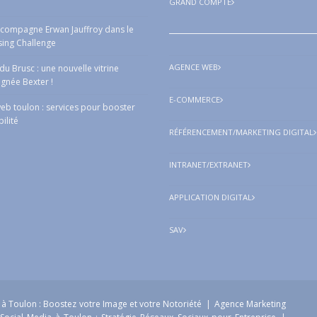
GRAND COMPTE
ccompagne Erwan Jauffroy dans le
sing Challenge
AGENCE WEB
a du Brusc : une nouvelle vitrine
ignée Bexter !
E-COMMERCE
eb toulon : services pour booster
bilité
RÉFÉRENCEMENT/MARKETING DIGITAL
INTRANET/EXTRANET
APPLICATION DIGITAL
SAV
à Toulon : Boostez votre Image et votre Notoriété
|
Agence Marketing