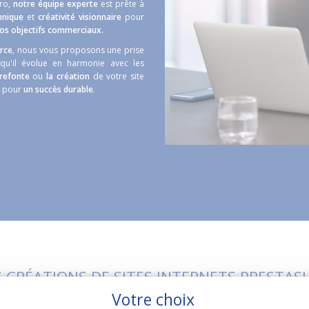
éro,
notre équipe experte
est prête à
hnique
et
créativité visionnaire
pour
vos objectifs commerciaux.
erce
, nous vous proposons une prise
qu'il évolue en harmonie avec les
refonte
ou
la création
de votre site
e pour
un succès durable
.
 CRÉATIONS DE SITES INTERNETS PRESTAS
Votre choix