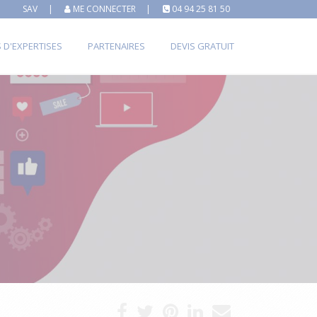
SAV
|
ME CONNECTER
|
04 94 25 81 50
S D'EXPERTISES
PARTENAIRES
DEVIS GRATUIT