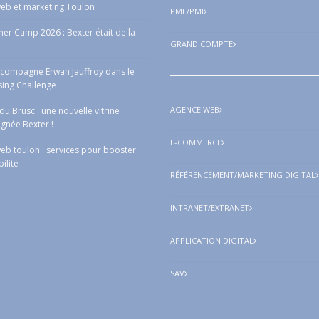
eb et marketing Toulon
PME/PMI
r Camp 2026 : Bexter était de la
GRAND COMPTE
ccompagne Erwan Jauffroy dans le
sing Challenge
AGENCE WEB
a du Brusc : une nouvelle vitrine
ignée Bexter !
E-COMMERCE
eb toulon : services pour booster
bilité
RÉFÉRENCEMENT/MARKETING DIGITAL
INTRANET/EXTRANET
APPLICATION DIGITAL
SAV