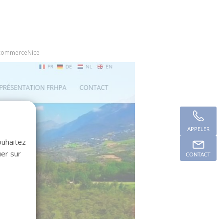
eecommerceNice
APPELER
ouhaitez
uer sur
CONTACT