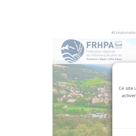
#Créationsite
Ce site 
active