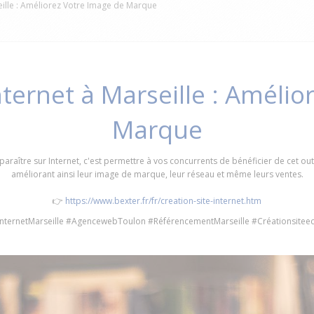
seille : Améliorez Votre Image de Marque
nternet à Marseille : Améli
Marque
araître sur Internet, c'est permettre à vos concurrents de bénéficier de cet outi
améliorant ainsi leur image de marque, leur réseau et même leurs ventes.
👉
https://www.bexter.fr/fr/creation-site-internet.htm
internetMarseille #AgencewebToulon #RéférencementMarseille #Créationsit