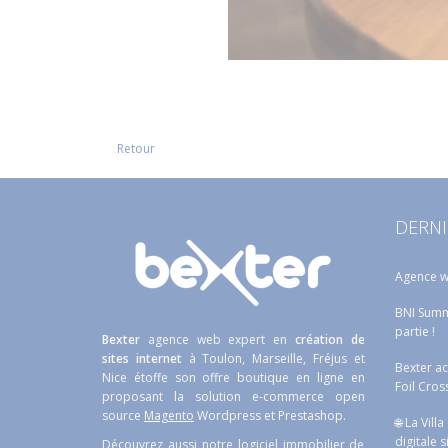
Retour
DERNI
Agence w
BNI Summe
partie !
Bexter
agence web expert en
création de
sites internet
à Toulon, Marseille, Fréjus et
Bexter a
Nice étoffe son offre boutique en ligne en
Foil Cros
proposant la solution e-commerce open
source
Magento
Wordpress et Prestashop.
🌐 La Vill
digitale s
Découvrez aussi notre logiciel immobilier de