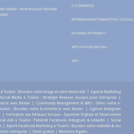
E-COMMERCE
eb toulon : services pour booster
bilité
RÉFÉRENCEMENT/MARKETING DIGITAL
INTRANET/EXTRANET
APPLICATION DIGITAL
SAV
à Toulon : Boostez votre Image et votre Notoriété
|
Agence Marketing
Social Media à Toulon : Stratégie Réseaux Sociaux pour Entreprise
|
merce avec Bexter
|
Community Management & SMO : Gérez votre e-
oulon : Boostez votre E-commerce avec Bexter
|
Agence Instagram
r
|
Formation aux Réseaux Sociaux : Expertise Digitale et Financement
cial Ads à Toulon : Publicité Facebook, Instagram & LinkedIn
|
Social
ux
|
Expert Facebook Marketing à Toulon : Boostez votre visibilité & vos
e votre entreprise
|
Devis gratuit
|
Mentions légales