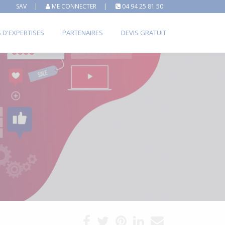
SAV
|
ME CONNECTER
|
04 94 25 81 50
S D'EXPERTISES
PARTENAIRES
DEVIS GRATUIT