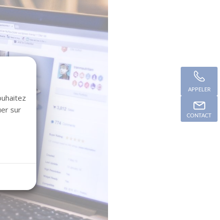
APPELER
ouhaitez
uer sur
CONTACT