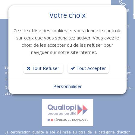
Retour
APPELER
Votre choix
CONTACT
Ce site utilise des cookies et vous donne le contrôle
sur ceux que vous souhaitez activer. Vous avez le
choix de les accepter ou de les refuser pour
naviguer sur notre site internet.
Bexter
agence web expert en
création de sites internet
à Toulon,
Tout Refuser
Tout Accepter
Marseille, Fréjus et Nice étoffe son offre boutique en ligne en proposant
la solution e-commerce open source
Magento
Wordpress et Prestashop.
Personnaliser
Découvrez aussi notre logiciel immobilier de transaction immobilières
Lesty
.
La certification qualité a été délivrée au titre de la catégorie d'action