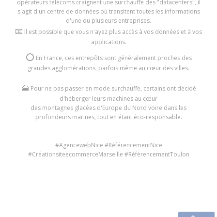
opérateurs télécoms craignent une surchauffe des "datacenters", il
s'agit d'un centre de données où transitent toutes les informations
d'une ou plusieurs entreprises.
📧
Il est possible que vous n'ayez plus accès à vos données et à vos
applications.
⭕️
En France, ces entrepôts sont généralement proches des
grandes agglomérations, parfois même au cœur des villes.
🗻
Pour ne pas passer en mode surchauffe, certains ont décidé
d'héberger leurs machines au cœur
des montagnes glacées d'Europe du Nord voire dans les
profondeurs marines, tout en étant éco-responsable.
#AgencewebNice #RéférencementNice
#CréationsiteecommerceMarseille #RéférencementToulon