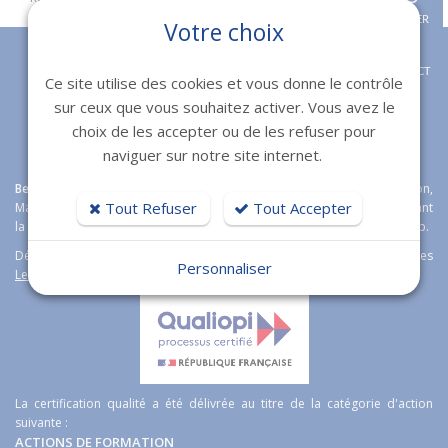
APPELER
Votre choix
CONTACT
Ce site utilise des cookies et vous donne le contrôle
sur ceux que vous souhaitez activer. Vous avez le
choix de les accepter ou de les refuser pour
naviguer sur notre site internet.
Bexter
agence web expert en
création de sites internet
à Toulon,
Tout Refuser
Tout Accepter
Marseille, Fréjus et Nice étoffe son offre boutique en ligne en proposant
la solution e-commerce open source
Magento
Wordpress et Prestashop.
Découvrez aussi notre logiciel immobilier de transaction immobilières
Personnaliser
Lesty
.
La certification qualité a été délivrée au titre de la catégorie d'action
suivante :
ACTIONS DE FORMATION