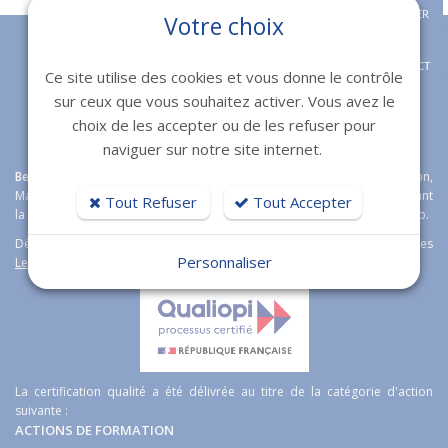
APPELER
Votre choix
CONTACT
Ce site utilise des cookies et vous donne le contrôle
sur ceux que vous souhaitez activer. Vous avez le
choix de les accepter ou de les refuser pour
naviguer sur notre site internet.
Bexter
agence web expert en
création de sites internet
à Toulon,
Marseille, Fréjus et Nice étoffe son offre boutique en ligne en proposant
Tout Refuser
Tout Accepter
la solution e-commerce open source
Magento
Wordpress et Prestashop.
Découvrez aussi notre logiciel immobilier de transaction immobilières
Personnaliser
Lesty
.
La certification qualité a été délivrée au titre de la catégorie d'action
suivante :
ACTIONS DE FORMATION