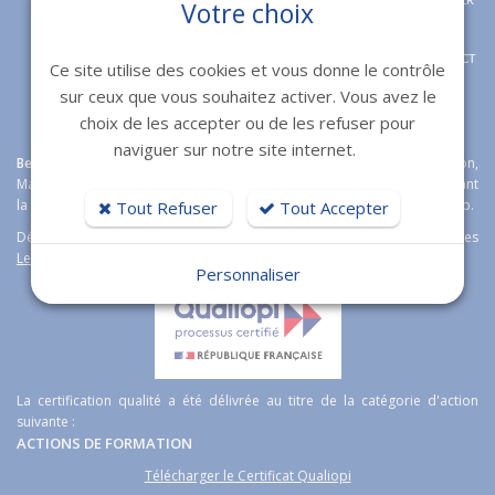
APPELER
Votre choix
CONTACT
Ce site utilise des cookies et vous donne le contrôle
sur ceux que vous souhaitez activer. Vous avez le
choix de les accepter ou de les refuser pour
naviguer sur notre site internet.
Bexter
agence web expert en
création de sites internet
à Toulon,
Marseille, Fréjus et Nice étoffe son offre boutique en ligne en proposant
la solution e-commerce open source
Magento
Wordpress et Prestashop.
Tout Refuser
Tout Accepter
Découvrez aussi notre logiciel immobilier de transaction immobilières
Lesty
.
Personnaliser
La certification qualité a été délivrée au titre de la catégorie d'action
suivante :
ACTIONS DE FORMATION
Télécharger le Certificat Qualiopi