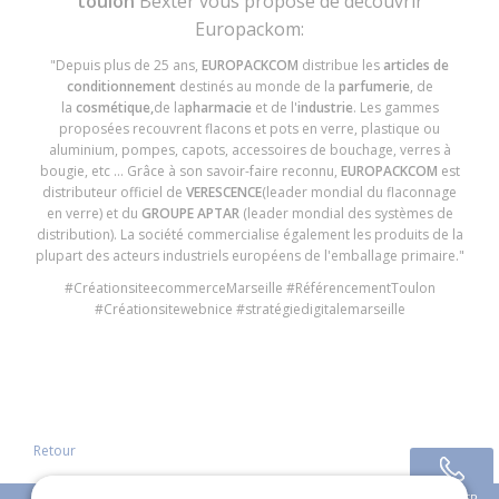
toulon
Bexter vous propose de découvrir
Europackom:
"Depuis plus de 25 ans,
EUROPACKCOM
distribue les
articles de
conditionnement
destinés au monde de la
parfumerie
, de
la
cosmétique,
de la
pharmacie
et de l'
industrie
. Les gammes
proposées recouvrent flacons et pots en verre, plastique ou
aluminium, pompes, capots, accessoires de bouchage, verres à
bougie, etc … Grâce à son savoir-faire reconnu,
EUROPACKCOM
est
distributeur officiel de
VERESCENCE
(leader mondial du flaconnage
en verre) et du
GROUPE APTAR
(leader mondial des systèmes de
distribution). La société commercialise également les produits de la
plupart des acteurs industriels européens de l'emballage primaire."
#CréationsiteecommerceMarseille #RéférencementToulon
#Créationsitewebnice #stratégiedigitalemarseille
Retour