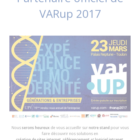
VARup 2017
Nous
serons heureux
de vous accueillir sur
notre stand
pour vous
faire découvrir nos solutions en
création de sites internet
,
référencement
et
logiciel intranet
.