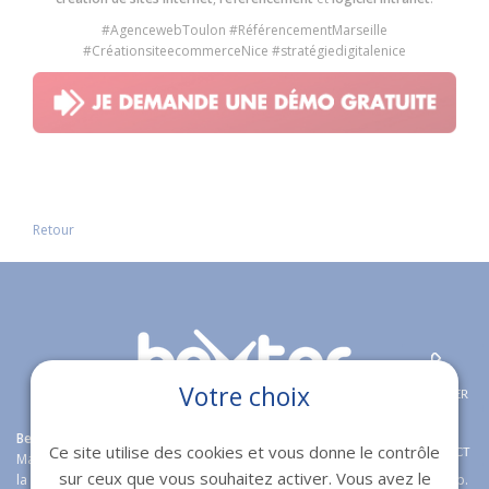
#AgencewebToulon #RéférencementMarseille
#CréationsiteecommerceNice #stratégiedigitalenice
Retour
Votre choix
APPELER
Bexter
agence web expert en
création de sites internet
à Toulon,
Ce site utilise des cookies et vous donne le contrôle
CONTACT
Marseille, Fréjus et Nice étoffe son offre boutique en ligne en proposant
sur ceux que vous souhaitez activer. Vous avez le
la solution e-commerce open source
Magento
Wordpress et Prestashop.