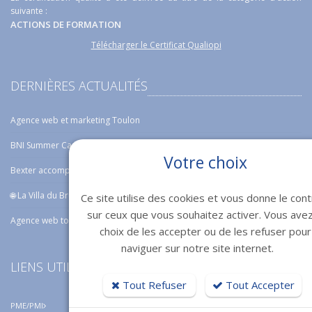
suivante :
ACTIONS DE FORMATION
Télécharger le Certificat Qualiopi
DERNIÈRES ACTUALITÉS
Agence web et marketing Toulon
BNI Summer Camp 2026 : Bexter était de la partie !
Votre choix
Bexter accompagne Erwan Jauffroy dans le Foil Crossing Challenge
🌐 La Villa du Brusc : une nouvelle vitrine digitale signée Bexter !
Ce site utilise des cookies et vous donne le cont
sur ceux que vous souhaitez activer. Vous avez
Agence web toulon : services pour booster votre visibilité
choix de les accepter ou de les refuser pour
naviguer sur notre site internet.
LIENS UTILES
Tout Refuser
Tout Accepter
PME/PMI