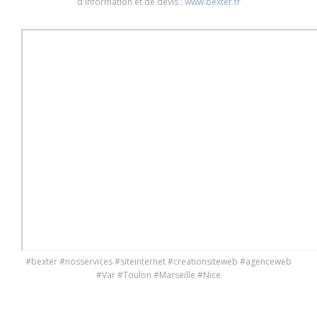
d'information et de devis :
www.bexter.fr
#bexter #nosservices #siteinternet #creationsiteweb #agenceweb
#Var #Toulon #Marseille #Nice