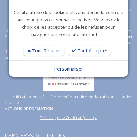
CONTACT
Ce site utilise des cookies et vous donne le contrôle
sur ceux que vous souhaitez activer. Vous avez le
choix de les accepter ou de les refuser pour
Bexter
agence web expert en
création de sites internet
à Toulon,
naviguer sur notre site internet.
Marseille, Fréjus et Nice étoffe son offre boutique en ligne en proposant
la solution e-commerce open source
Magento
Wordpress et Prestashop.
Tout Refuser
Tout Accepter
Découvrez aussi notre logiciel immobilier de transaction immobilières
Lesty
.
Personnaliser
La certification qualité a été délivrée au titre de la catégorie d'action
suivante :
ACTIONS DE FORMATION
Télécharger le Certificat Qualiopi
DERNIÈRES ACTUALITÉS