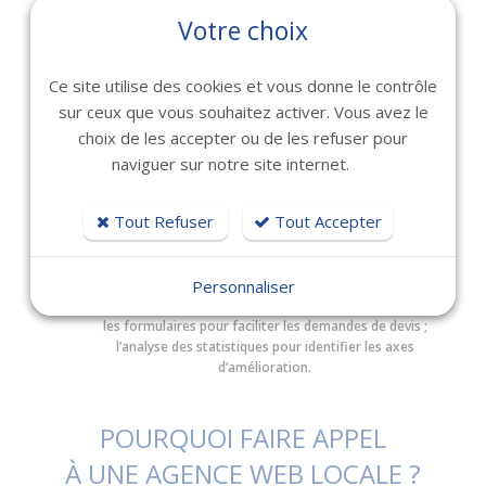
doit pouvoir créer des contenus pertinents et structurés en fonction
Votre choix
des recherches de ses futurs clients.
C’est précisément le rôle de
Bexter
, en tant qu'
agence de
communication digitale à Toulon, Marseille et Nice
:
Ce site utilise des cookies et vous donne le contrôle
ne pas considérer le site comme une dépense isolée, mais comme
sur ceux que vous souhaitez activer. Vous avez le
le socle d’une stratégie globale.
choix de les accepter ou de les refuser pour
Vot
re site internet peut être connecté à plusieurs leviers
naviguer sur notre site internet.
complémentaires :
le référencement naturel pour gagner progressivement en
Tout Refuser
Tout Accepter
visibilité ;
la publicité en ligne pour générer des contacts ciblés ;
les réseaux sociaux pour diffuser des contenus ;
les actualités pour montrer le dynamisme de l’entreprise ;
Personnaliser
les campagnes e-mail pour fidéliser et informer ;
les formulaires pour faciliter les demandes de devis ;
l’analyse des statistiques pour identifier les axes
d’amélioration.
POURQUOI FAIRE APPEL
À UNE AGENCE WEB LOCALE ?