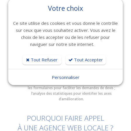
doit pouvoir créer des contenus pertinents et structurés en fonction
Votre choix
des recherches de ses futurs clients.
C’est précisément le rôle de
Bexter
, en tant qu'
agence de
communication digitale à Toulon, Marseille et Nice
:
Ce site utilise des cookies et vous donne le contrôle
ne pas considérer le site comme une dépense isolée, mais comme
sur ceux que vous souhaitez activer. Vous avez le
le socle d’une stratégie globale.
choix de les accepter ou de les refuser pour
Vot
re site internet peut être connecté à plusieurs leviers
naviguer sur notre site internet.
complémentaires :
le référencement naturel pour gagner progressivement en
Tout Refuser
Tout Accepter
visibilité ;
la publicité en ligne pour générer des contacts ciblés ;
les réseaux sociaux pour diffuser des contenus ;
les actualités pour montrer le dynamisme de l’entreprise ;
Personnaliser
les campagnes e-mail pour fidéliser et informer ;
les formulaires pour faciliter les demandes de devis ;
l’analyse des statistiques pour identifier les axes
d’amélioration.
POURQUOI FAIRE APPEL
À UNE AGENCE WEB LOCALE ?